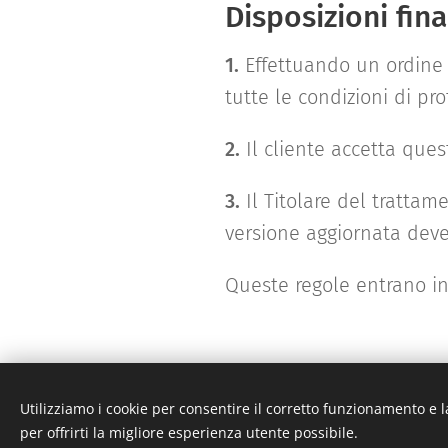
Disposizioni fina
1.
Effettuando un ordine 
tutte le condizioni di pr
2.
Il cliente accetta ques
3.
Il Titolare del tratta
versione aggiornata deve
Queste regole entrano in
Utilizziamo i cookie per consentire il corretto funzionamento e l
per offrirti la migliore esperienza utente possibile.