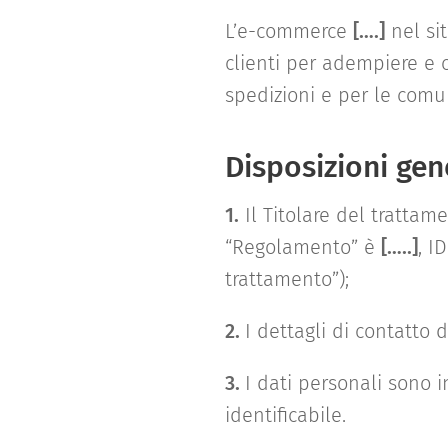
L’e-commerce
[….]
nel si
clienti per adempiere e c
spedizioni e per le comun
Disposizioni gen
1.
Il Titolare del trattam
“Regolamento” è
[…..]
, I
trattamento”);
2.
I dettagli di contatto 
3.
I dati personali sono i
identificabile.