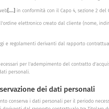
 web
[….]
in conformità con il Capo 4, sezione 2 del
'ordine elettronico creato dal cliente (nome, indir
eggi e regolamenti derivanti dal rapporto contrattual
necessari per l'adempimento del contratto d'acquis
ati personali.
servazione dei dati personali
ento conserva i dati personali per il periodo nece
hi derivanti dal rapporto contrattuale tra Titolare 