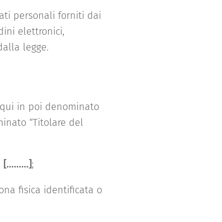
ati personali forniti dai
ni elettronici,
dalla legge.
a qui in poi denominato
inato “Titolare del
:
[………]
;
na fisica identificata o