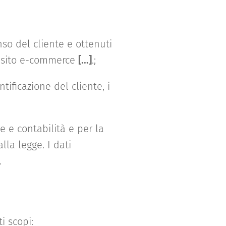
nso del cliente e ottenuti
el sito e-commerce
[…]
.;
tificazione del cliente, i
e e contabilità e per la
lla legge. I dati
.
i scopi: