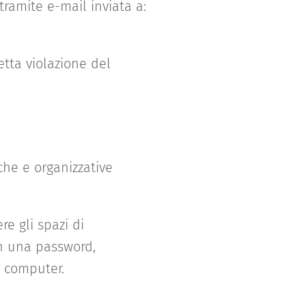
tramite e-mail inviata a:
etta violazione del
che e organizzative
e gli spazi di
on una password,
i computer.