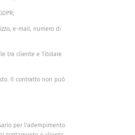
 GDPR;
izzo, e-mail, numero di
e tra cliente e Titolare
to. Il contratto non può
ssario per l'adempimento
del trattamento e cliente