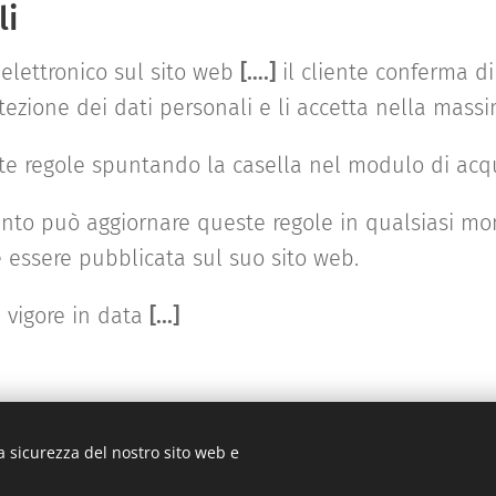
li
elettronico sul sito web
[….]
il cliente conferma di
otezione dei dati personali e li accetta nella mass
te regole spuntando la casella nel modulo di acqu
mento può aggiornare queste regole in qualsiasi m
 essere pubblicata sul suo sito web.
 vigore in data
[...]
a sicurezza del nostro sito web e