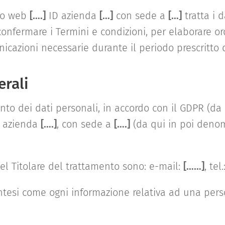
to web
[….]
ID azienda
[…]
con sede a
[…]
tratta i d
onfermare i Termini e condizioni, per elaborare ordi
icazioni necessarie durante il periodo prescritto 
erali
ento dei dati personali, in accordo con il GDPR (d
D azienda
[….]
, con sede a
[….]
(da qui in poi denom
del Titolare del trattamento sono: e-mail:
[……]
, tel.
ntesi come ogni informazione relativa ad una perso